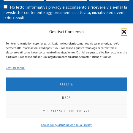
Ho letto l'informativa privacy e acconsento a ricevere via e-mail la
newsletter contenente aggiornamenti su attività, iniziative ed eventi
istituzionali.
Gestisci Consenso
Per fornire le migliori esperienze, utilizziamo tecnologie come i cookie per memorizzare e/o
accedere alle informazioni del dispositivo. Il consenso a queste tecnologie ci permetterà di
elaborare dati come il comportamento di navigazione o ID unici su questo sito. Non acconsentire
o ritirare il consenso può influire negativamente su alcune caratteristiche e funzioni.
LIONS INTERNATIONAL DISTRETTO 108 TA 3
Gestisci servizi
C.F. 94038690270
2026
SGI LAB SRL
ACCETTA
NEGA
VISUALIZZA LE PREFERENZE
Cookie Policy
Dichiarazione sulla Privacy