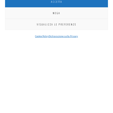
ACCETTA
NEGA
clicca per ingrandire
VISUALIZZA LE PREFERENZE
COORDINATORE
Maurizio Carraro
Cookie Policy
Dichiarazione sulla Privacy
Spinea
OFFICER
Giovanni Borsa
Claudio Spessato
Pasquale Dell'isola
Matteo Chinellato
Domenico Donato
OFFICER LEO: