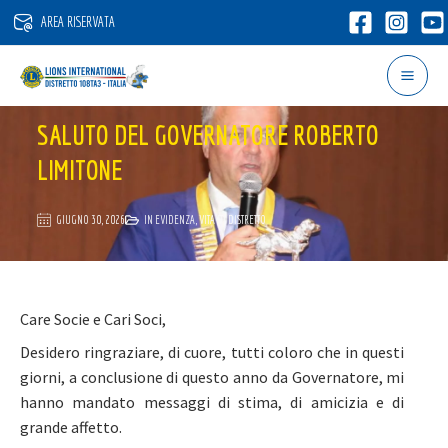
Vai
AREA RISERVATA
al
contenuto
SALUTO DEL GOVERNATORE ROBERTO
LIMITONE
GIUGNO 30, 2026
IN EVIDENZA
,
VITA DI DISTRETTO
Care Socie e Cari Soci,
Desidero ringraziare, di cuore, tutti coloro che in questi
giorni, a conclusione di questo anno da Governatore, mi
hanno mandato messaggi di stima, di amicizia e di
grande affetto.