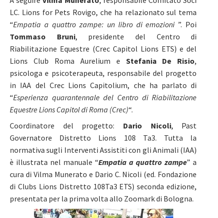
A seguire
Vilma Munerato
, responsabile Comitato Soci
LC. Lions for Pets Rovigo, che ha relazionato sul tema
“
Empatia a quattro zampe: un libro di emozioni
”. Poi
Tommaso Bruni
, presidente del Centro di
Riabilitazione Equestre (Crec Capitol Lions ETS) e del
Lions Club Roma Aurelium e
Stefania De Risio
,
psicologa e psicoterapeuta, responsabile del progetto
in IAA del Crec Lions Capitolium, che ha parlato di
“
Esperienza quarantennale del Centro di Riabilitazione
Equestre Lions Capitol di Roma (Crec)
“.
Coordinatore del progetto:
Dario Nicoli
, Past
Governatore Distretto Lions 108 Ta3. Tutta la
normativa sugli Interventi Assistiti con gli Animali (IAA)
è illustrata nel manuale “
Empatia a quattro zampe
” a
cura di Vilma Munerato e Dario C. Nicoli (ed. Fondazione
di Clubs Lions Distretto 108Ta3 ETS) seconda edizione,
presentata per la prima volta allo Zoomark di Bologna.