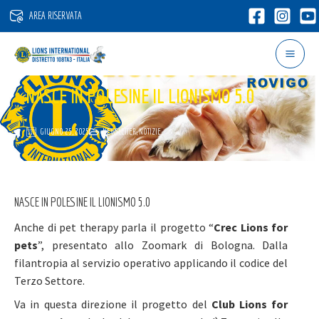
Vai
AREA RISERVATA
al
contenuto
NASCE IN POLESINE IL LIONISMO 5.0
GIUGNO 25, 2025
NEWSLETTER
,
NOTIZIE
NASCE IN POLESINE IL LIONISMO 5.0
Anche di pet therapy parla il progetto “
Crec Lions for
pets
”, presentato allo Zoomark di Bologna. Dalla
filantropia al servizio operativo applicando il codice del
Terzo Settore.
Va in questa direzione il progetto del
Club Lions for