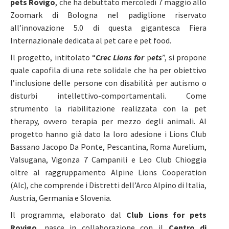
pets Rovigo
, che ha debuttato mercoledì 7 maggio allo
Zoomark di Bologna nel padiglione riservato
all’innovazione 5.0 di questa gigantesca Fiera
Internazionale dedicata al pet care e pet food.
Il progetto, intitolato “
Crec Lions for
p
ets
”, si propone
quale capofila di una rete solidale che ha per obiettivo
l’inclusione delle persone con disabilità per autismo o
disturbi intellettivo-comportamentali. Come
strumento la riabilitazione realizzata con la pet
therapy, ovvero terapia per mezzo degli animali. Al
progetto hanno già dato la loro adesione i Lions Club
Bassano Jacopo Da Ponte, Pescantina, Roma Aurelium,
Valsugana, Vigonza 7 Campanili e Leo Club Chioggia
oltre al raggruppamento Alpine Lions Cooperation
(Alc), che comprende i Distretti dell’Arco Alpino di Italia,
Austria, Germania e Slovenia.
Il programma, elaborato dal
Club Lions for pets
Rovigo
, nasce in collaborazione con il
Centro di