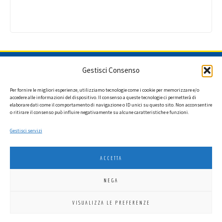
ISCRIVITI ALLA NEWSLETTER
Gestisci Consenso
Per fornire le migliori esperienze, utilizziamo tecnologie come i cookie per memorizzare e/o
accedere alle informazioni del dispositivo. Il consenso a queste tecnologie ci permetterà di
elaborare dati come il comportamento di navigazione o ID unici su questo sito. Non acconsentire
Ho letto l'informativa privacy e acconsento a ricevere via e-mail la
o ritirare il consenso può influire negativamente su alcune caratteristiche e funzioni.
newsletter contenente aggiornamenti su attività, iniziative ed eventi
istituzionali.
Gestisci servizi
ACCETTA
NEGA
LIONS INTERNATIONAL DISTRETTO 108 TA 3
VISUALIZZA LE PREFERENZE
C.F. 94038690270