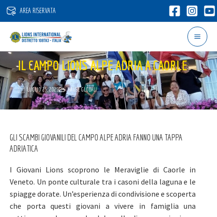
Vai
AREA RISERVATA
al
contenuto
IL CAMPO LIONS ALPE ADRIA A CAORLE
LUGLIO 25, 2025
CAUSE GLOBALI
GLI SCAMBI GIOVANILI DEL CAMPO ALPE ADRIA FANNO UNA TAPPA
ADRIATICA
I Giovani Lions scoprono le Meraviglie di Caorle in
Veneto. Un ponte culturale tra i casoni della laguna e le
spiagge dorate. Un’esperienza di condivisione e scoperta
che porta questi giovani a vivere in famiglia una