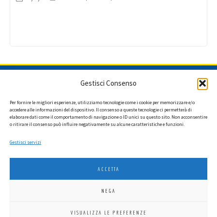
ISCRIVITI ALLA NEWSLETTER
Gestisci Consenso
Per fornire le migliori esperienze, utilizziamo tecnologie come i cookie per memorizzare e/o
accedere alle informazioni del dispositivo. Il consenso a queste tecnologie ci permetterà di
elaborare dati come il comportamento di navigazione o ID unici su questo sito. Non acconsentire
Ho letto l'informativa privacy e acconsento a ricevere via e-mail la
o ritirare il consenso può influire negativamente su alcune caratteristiche e funzioni.
newsletter contenente aggiornamenti su attività, iniziative ed eventi
istituzionali.
Gestisci servizi
ACCETTA
NEGA
LIONS INTERNATIONAL DISTRETTO 108 TA 3
VISUALIZZA LE PREFERENZE