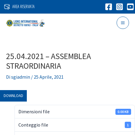
Vai
AREA RISERVATA
al
contenuto
25.04.2021 – ASSEMBLEA
STRAORDINARIA
Di
sgiadmin
/
25 Aprile, 2021
DOWNLOAD
Dimensioni file
0.00 KB
Conteggio file
1