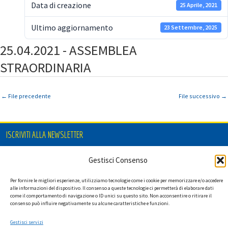
Data di creazione
25 Aprile, 2021
Ultimo aggiornamento
23 Settembre, 2025
25.04.2021 - ASSEMBLEA
STRAORDINARIA
←
File precedente
File successivo
→
ISCRIVITI ALLA NEWSLETTER
Gestisci Consenso
Ho letto l'informativa privacy e acconsento a ricevere via e-mail la
Per fornire le migliori esperienze, utilizziamo tecnologie come i cookie per memorizzare e/o accedere
alle informazioni del dispositivo. Il consenso a queste tecnologie ci permetterà di elaborare dati
newsletter contenente aggiornamenti su attività, iniziative ed eventi
come il comportamento di navigazione o ID unici su questo sito. Non acconsentire o ritirare il
istituzionali.
consenso può influire negativamente su alcune caratteristiche e funzioni.
Gestisci servizi