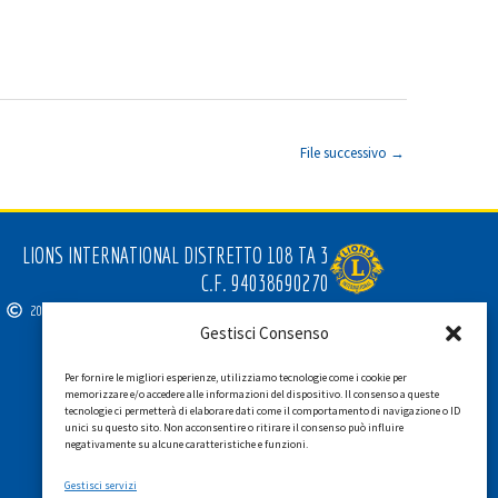
File successivo
→
LIONS INTERNATIONAL DISTRETTO 108 TA 3
C.F. 94038690270
2026
SGI LAB SRL
Gestisci Consenso
Per fornire le migliori esperienze, utilizziamo tecnologie come i cookie per
memorizzare e/o accedere alle informazioni del dispositivo. Il consenso a queste
tecnologie ci permetterà di elaborare dati come il comportamento di navigazione o ID
unici su questo sito. Non acconsentire o ritirare il consenso può influire
negativamente su alcune caratteristiche e funzioni.
Gestisci servizi