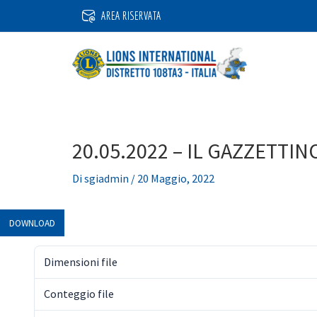
Vai
AREA RISERVATA
al
contenuto
20.05.2022 – IL GAZZETTIN
Di
sgiadmin
/
20 Maggio, 2022
DOWNLOAD
Dimensioni file
Conteggio file