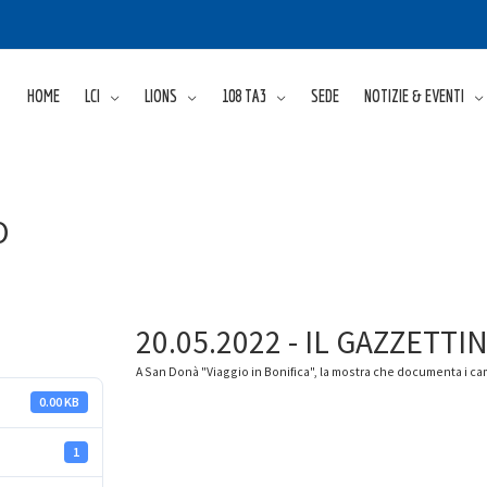
HOME
LCI
LIONS
108 TA3
SEDE
NOTIZIE & EVENTI
O
20.05.2022 - IL GAZZETTI
A San Donà "Viaggio in Bonifica", la mostra che documenta i ca
0.00 KB
1