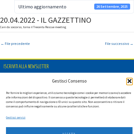
Ultimo aggiornamento
26 Settembre, 2025
20.04.2022 - IL GAZZETTINO
Cani da soccorso, torna il Trecenta Rescue meeting
←
File precedente
File successivo
→
ISCRIVITI ALLA NEWSLETTER
Gestisci Consenso
Per fornire le migliori esperienze, utilizziamo tecnologie come i cookie per memorizzare e/o accedere
Ho letto l'informativa privacy e acconsento a ricevere via e-mail la
alle informazioni del dispositivo. Il consenso a queste tecnologie ci permetterà di elaborare dati
newsletter contenente aggiornamenti su attività, iniziative ed eventi
come il comportamento di navigazione o ID unici su questo sito. Non acconsentire o ritirare il
istituzionali.
consenso può influire negativamente su alcune caratteristiche e funzioni.
Gestisci servizi
ACCETTA