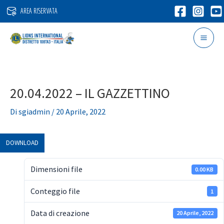
Vai
AREA RISERVATA
al
contenuto
20.04.2022 – IL GAZZETTINO
Di
sgiadmin
/
20 Aprile, 2022
DOWNLOAD
Dimensioni file
0.00 KB
Conteggio file
1
Data di creazione
20 Aprile, 2022