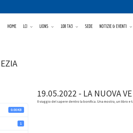
HOME
LCI
LIONS
108 TA3
SEDE
NOTIZIE & EVENTI
NEZIA
19.05.2022 - LA NUOVA V
Il viaggio del sapere dentro la bonifica. Una mostra, un libro e t
0.00 KB
1