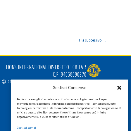
File successivo
→
LIONS INTERNATIONAL DISTRETTO 108 TA 3
C.F. 94038690270
2026
SGI LAB SRL
Gestisci Consenso
Per fornire le migliori esperienze, utilizziamo tecnologie come i cookie per
memorizzare e/o accedere alle informazioni del dispositivo. Il consenso a queste
tecnologie ci permetterà di elaborare dati come il comportamento di navigazione o ID
unici su questo sito. Non acconsentire o ritirare il consenso può influire
negativamente su alcune caratteristiche e funzioni.
Gestisci servizi