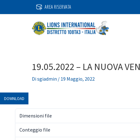
Vai
AREA RISERVATA
al
contenuto
19.05.2022 – LA NUOVA VE
Di
sgiadmin
/
19 Maggio, 2022
DOWNLOAD
Dimensioni file
Conteggio file