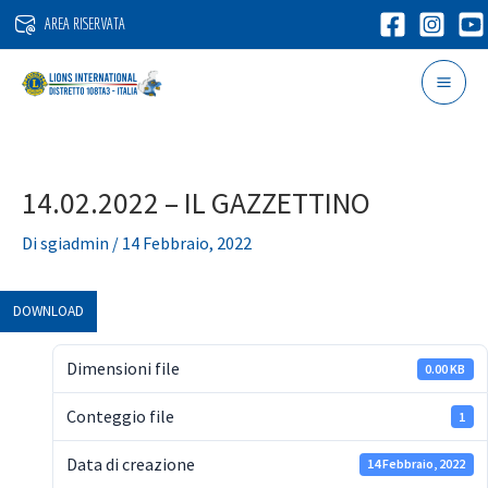
Vai
AREA RISERVATA
al
contenuto
14.02.2022 – IL GAZZETTINO
Di
sgiadmin
/
14 Febbraio, 2022
DOWNLOAD
Dimensioni file
0.00 KB
Conteggio file
1
Data di creazione
14 Febbraio, 2022