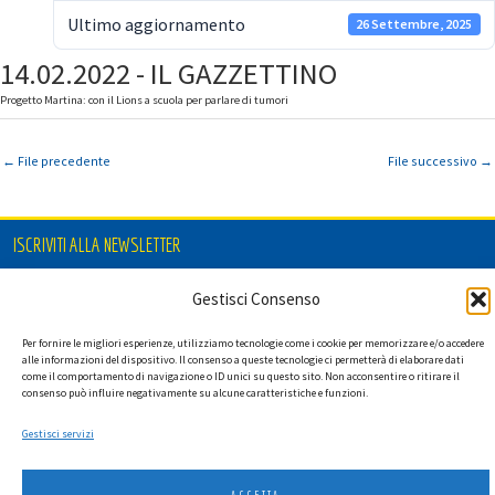
Ultimo aggiornamento
26 Settembre, 2025
14.02.2022 - IL GAZZETTINO
Progetto Martina: con il Lions a scuola per parlare di tumori
←
File precedente
File successivo
→
ISCRIVITI ALLA NEWSLETTER
Gestisci Consenso
Per fornire le migliori esperienze, utilizziamo tecnologie come i cookie per memorizzare e/o accedere
Ho letto l'informativa privacy e acconsento a ricevere via e-mail la
alle informazioni del dispositivo. Il consenso a queste tecnologie ci permetterà di elaborare dati
newsletter contenente aggiornamenti su attività, iniziative ed eventi
come il comportamento di navigazione o ID unici su questo sito. Non acconsentire o ritirare il
istituzionali.
consenso può influire negativamente su alcune caratteristiche e funzioni.
Gestisci servizi
ACCETTA