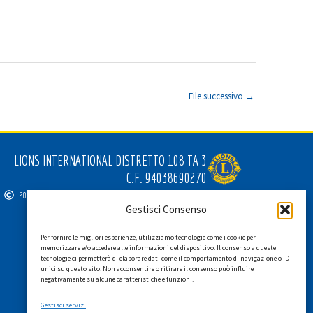
File successivo
→
LIONS INTERNATIONAL DISTRETTO 108 TA 3
C.F. 94038690270
2026
SGI LAB SRL
Gestisci Consenso
Per fornire le migliori esperienze, utilizziamo tecnologie come i cookie per
memorizzare e/o accedere alle informazioni del dispositivo. Il consenso a queste
tecnologie ci permetterà di elaborare dati come il comportamento di navigazione o ID
unici su questo sito. Non acconsentire o ritirare il consenso può influire
negativamente su alcune caratteristiche e funzioni.
Gestisci servizi