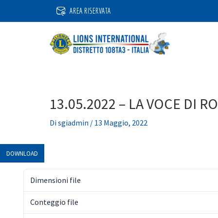
Vai
AREA RISERVATA
al
contenuto
13.05.2022 – LA VOCE DI R
Di
sgiadmin
/
13 Maggio, 2022
DOWNLOAD
Dimensioni file
Conteggio file