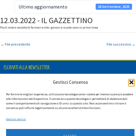
Ultimo aggiornamento
26 Settembre, 2025
12.03.2022 - IL GAZZETTINO
Flash mob e raccolte di farmaci e cibo: giovani e scuole sono in prima linea
←
File precedente
File successivo
→
ISCRIVITI ALLA NEWSLETTER
Gestisci Consenso
Per fornire le migliori esperienze, utilizziamo tecnologie come i cookie per memorizzare e/o accedere
Ho letto l'informativa privacy e acconsento a ricevere via e-mail la
alle informazioni del dispositivo. Il consenso a queste tecnologie ci permetterà di elaborare dati
newsletter contenente aggiornamenti su attività, iniziative ed eventi
come il comportamento di navigazione o ID unici su questo sito. Non acconsentire o ritirare il
istituzionali.
consenso può influire negativamente su alcune caratteristiche e funzioni.
Gestisci servizi
ACCETTA