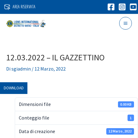
Vai
AREA RISERVATA
al
contenuto
12.03.2022 – IL GAZZETTINO
Di
sgiadmin
/
12 Marzo, 2022
DOWNLOAD
Dimensioni file
0.00 KB
Conteggio file
1
Data di creazione
12 Marzo, 2022