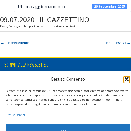
Ultimo aggiornamento
26 Settembre, 2025
09.07.2020 - IL GAZZETTINO
Lions, fiocco giallo-blu per il nuovo club di chi ama i motori
←
File precedente
File successivo
→
ISCRIVITI ALLA NEWSLETTER
Gestisci Consenso
Per fornire le migliori esperienze, utilizziamo tecnologie come i cookie per memorizzare e/o accedere
Ho letto l'informativa privacy e acconsento a ricevere via e-mail la
alle informazioni del dispositivo. Il consenso a queste tecnologie ci permetterà di elaborare dati
newsletter contenente aggiornamenti su attività, iniziative ed eventi
come il comportamento di navigazione o ID unici su questo sito. Non acconsentire o ritirare il
istituzionali.
consenso può influire negativamente su alcune caratteristiche e funzioni.
Gestisci servizi
ACCETTA