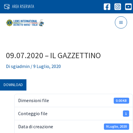
Vai
AREA RISERVATA
al
contenuto
09.07.2020 – IL GAZZETTINO
Di
sgiadmin
/
9 Luglio, 2020
DOWNLOAD
Dimensioni file
0.00 KB
Conteggio file
1
Data di creazione
9 Luglio, 2020