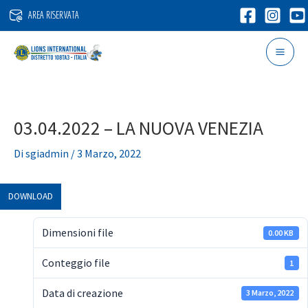
Vai
AREA RISERVATA
al
contenuto
03.04.2022 – LA NUOVA VENEZIA
Di
sgiadmin
/
3 Marzo, 2022
DOWNLOAD
Dimensioni file
0.00 KB
Conteggio file
1
Data di creazione
3 Marzo, 2022