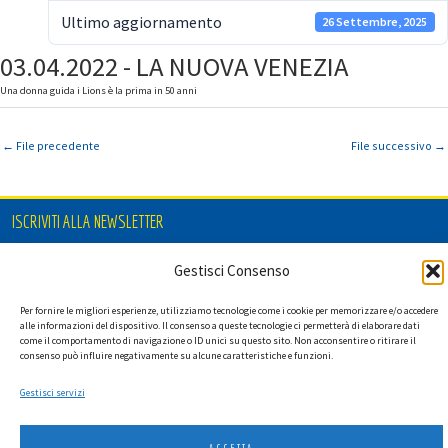
Ultimo aggiornamento
26 Settembre, 2025
03.04.2022 - LA NUOVA VENEZIA
Una donna guida i Lions è la prima in 50 anni
←
File precedente
File successivo
→
ISCRIVITI ALLA NEWSLETTER
Gestisci Consenso
Per fornire le migliori esperienze, utilizziamo tecnologie come i cookie per memorizzare e/o accedere
Ho letto l'informativa privacy e acconsento a ricevere via e-mail la
alle informazioni del dispositivo. Il consenso a queste tecnologie ci permetterà di elaborare dati
newsletter contenente aggiornamenti su attività, iniziative ed eventi
come il comportamento di navigazione o ID unici su questo sito. Non acconsentire o ritirare il
istituzionali.
consenso può influire negativamente su alcune caratteristiche e funzioni.
Gestisci servizi
ACCETTA