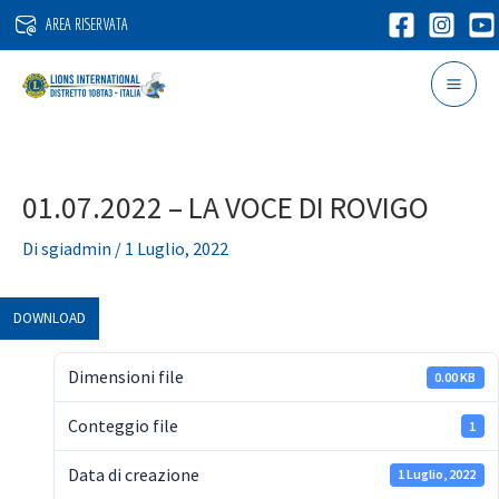
Vai
AREA RISERVATA
al
contenuto
01.07.2022 – LA VOCE DI ROVIGO
Di
sgiadmin
/
1 Luglio, 2022
DOWNLOAD
Dimensioni file
0.00 KB
Conteggio file
1
Data di creazione
1 Luglio, 2022