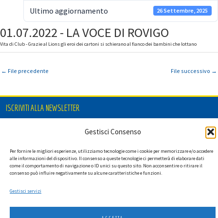
Ultimo aggiornamento
26 Settembre, 2025
01.07.2022 - LA VOCE DI ROVIGO
Vita di Club - Grazie al Lions gli eroi dei cartoni si schierano al fianco dei bambini che lottano
←
File precedente
File successivo
→
ISCRIVITI ALLA NEWSLETTER
Gestisci Consenso
Per fornire le migliori esperienze, utilizziamo tecnologie come i cookie per memorizzare e/o accedere
Ho letto l'informativa privacy e acconsento a ricevere via e-mail la
alle informazioni del dispositivo. Il consenso a queste tecnologie ci permetterà di elaborare dati
newsletter contenente aggiornamenti su attività, iniziative ed eventi
come il comportamento di navigazione o ID unici su questo sito. Non acconsentire o ritirare il
istituzionali.
consenso può influire negativamente su alcune caratteristiche e funzioni.
Gestisci servizi
ACCETTA