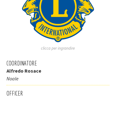
clicca per ingrandire
COORDINATORE
Alfredo Rosace
Noale
OFFICER