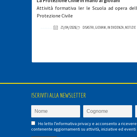
La Protezione Civile in mano ai giovani
Attività formativa ler le Scuola ad opera del
Protezione Civile
23/04/2026
DISASTRI
,
GIOVANI
,
IN EVIDENZA
,
NOTIZIE
ISCRIVITI ALLA NEWSLETTER
Ho letto l'informativa privacy e acconsento a ricevere 
contenente aggiornamenti su attività, iniziative ed eventi i