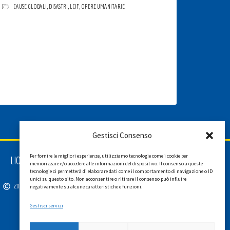
CAUSE GLOBALI
,
DISASTRI
,
LCIF
,
OPERE UMANITARIE
Gestisci Consenso
Per fornire le migliori esperienze, utilizziamo tecnologie come i cookie per
LIONS INTERNATIONAL DISTRETTO 108 TA 3
memorizzare e/o accedere alle informazioni del dispositivo. Il consenso a queste
C.F. 94038690270
tecnologie ci permetterà di elaborare dati come il comportamento di navigazione o ID
unici su questo sito. Non acconsentire o ritirare il consenso può influire
2026
SGI LAB SRL
negativamente su alcune caratteristiche e funzioni.
Gestisci servizi